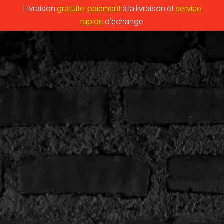
Livraison
gratuite
,
paiement
à la livraison et
service
rapide
d’échange